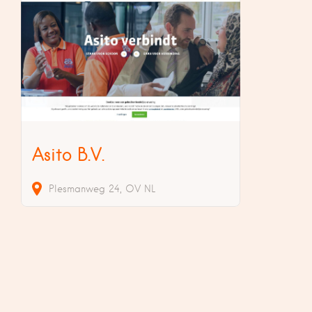
Asito B.V.
Plesmanweg
24
OV
NL