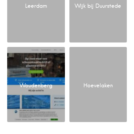
Leerdam
Wijk bij Duurstede
Woudenberg
Hoevelaken