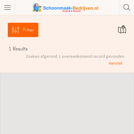
Filter
1
Results
Zoeken afgerond. 1 overeenkomend record gevonden.
Herstel