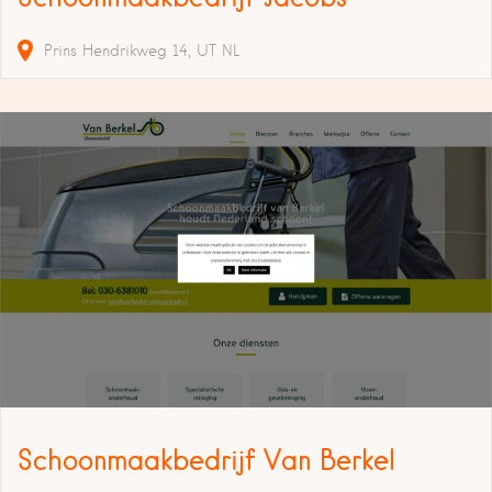
Prins Hendrikweg
14
UT
NL
Schoonmaakbedrijf Van Berkel