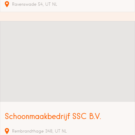
Ravenswade
54
UT
NL
Schoonmaakbedrijf SSC B.V.
Rembrandthage
348
UT
NL