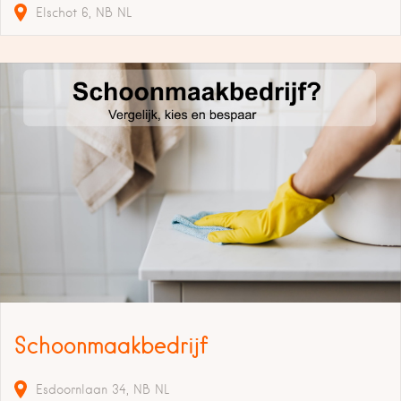
Elschot
6
NB
NL
Schoonmaakbedrijf
Esdoornlaan
34
NB
NL