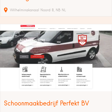
Wilhelminakanaal Noord
8
NB
NL
Schoonmaakbedrijf Perfekt BV